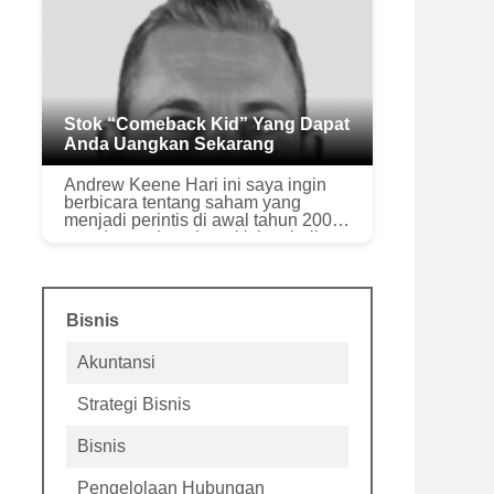
menghilangkan paja...
Stok “Comeback Kid” Yang Dapat
Anda Uangkan Sekarang
Andrew Keene Hari ini saya ingin
berbicara tentang saham yang
menjadi perintis di awal tahun 2000-
an - dan sedang bangkit kembali.
Saya ingin membawa Anda kembali
ke suatu waktu (bukan juga dulu)...
Bisnis
Akuntansi
Strategi Bisnis
Bisnis
Pengelolaan Hubungan