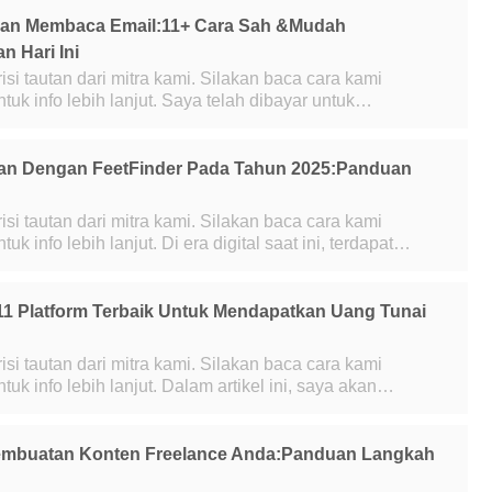
gan Membaca Email:11+ Cara Sah &Mudah
 Hari Ini
risi tautan dari mitra kami. Silakan baca cara kami
 lanjut. Saya telah dibayar untuk
 bertahun-tahun, dan meskipun tidak m
an Dengan FeetFinder Pada Tahun 2025:Panduan
risi tautan dari mitra kami. Silakan baca cara kami
ut. Di era digital saat ini, terdapat
ceruk pasar untuk segala hal, termasuk kaki. Ba
11 Platform Terbaik Untuk Mendapatkan Uang Tunai
risi tautan dari mitra kami. Silakan baca cara kami
anjut. Dalam artikel ini, saya akan
ukan beberapa tempat bagus untuk me
embuatan Konten Freelance Anda:Panduan Langkah