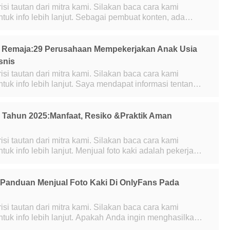
risi tautan dari mitra kami. Silakan baca cara kami
anjut. Sebagai pembuat konten, ada
ng menunggu suara unik dan kreati
 Remaja:29 Perusahaan Mempekerjakan Anak Usia
snis
risi tautan dari mitra kami. Silakan baca cara kami
jut. Saya mendapat informasi tentang
aja yang tersedia bagi kaum m
i Tahun 2025:Manfaat, Resiko &Praktik Aman
risi tautan dari mitra kami. Silakan baca cara kami
ut. Menjual foto kaki adalah pekerjaan
in populer seiring semakin
Panduan Menjual Foto Kaki Di OnlyFans Pada
risi tautan dari mitra kami. Silakan baca cara kami
njut. Apakah Anda ingin menghasilkan
enggunakan kaki Anda sebagai nil