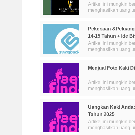
Artikel ini mungkin be
menghasilkan uang untuk info lebih l
pasar di luar sana ya
Pekerjaan &Peluang
14-15 Tahun + Ide Bi
Artikel ini mungkin be
menghasilkan uang untuk info lebih lan
jenis pekerjaan apa s
Menjual Foto Kaki D
Artikel ini mungkin be
menghasilkan uang untuk info lebih lanj
sampingan yang semak
Uangkan Kaki Anda:
Tahun 2025
Artikel ini mungkin be
menghasilkan uang untuk info lebih la
uang dengan cepat m