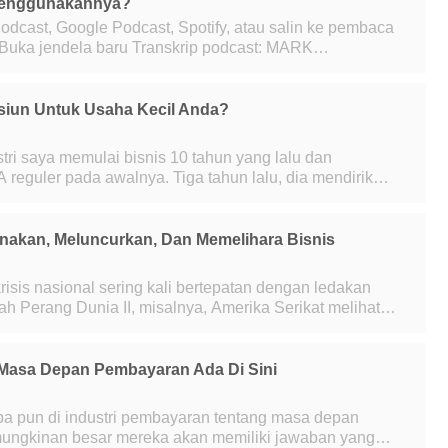
Menggunakannya?
odcast, Google Podcast, Spotify, atau salin ke pembaca
 2021, rekor 4,5 juta orang Amerika—atau
iun Untuk Usaha Kecil Anda?
A reguler pada awalnya. Tiga tahun lalu, dia mendirikan
a belum memiliki 401(k). Apa p
akan, Meluncurkan, Dan Memelihara Bisnis
risis nasional sering kali bertepatan dengan ledakan
h Perang Dunia II, misalnya, Amerika Serikat melihat
 muncul ketika jutaan anggota l
Masa Depan Pembayaran Ada Di Sini
a pun di industri pembayaran tentang masa depan
ungkinan besar mereka akan memiliki jawaban yang