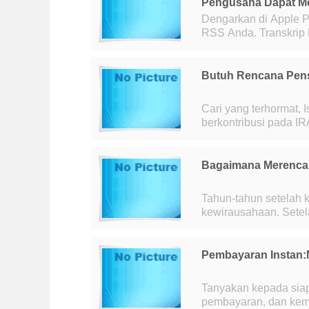
Pengusaha Dapat 
Dengarkan di Apple P
RSS Anda. Transkrip Buka jendela baru Transkrip podcast: MARK
RIEPE:Pada November
Butuh Rencana Pens
Cari yang terhormat, Istri saya memulai bisnis 10 tahun yang lalu dan
berkontribusi pada IR
perusahaan dan merek
Bagaimana Merencan
Tahun-tahun setelah k
kewirausahaan. Setela
gelombang bisnis baru
Pembayaran Instan:
Tanyakan kepada siap
pembayaran, dan kem