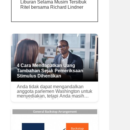
Liburan Selama Musim Tersibuk
Ritel bersama Richard Lindner
4 Cara Mendapatkan Uang
Tambahan Sejak Pemeriksaan
Stimulus Dihentikan
Anda tidak dapat mengandalkan
anggota parlemen Washington untuk
menyediakan, tetapi Anda masih
memiliki pilihan. Poin penting
Pemeriksaan stimulus tidak lagi
diberikan oleh pemerintah federal.
Anda...