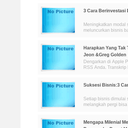
3 Cara Berinvestasi
Meningkatkan modal s
meluncurkan bisnis b
Harapkan Yang Tak 
Jeon &Greg Golden
Dengarkan di Apple P
RSS Anda. Transkrip Buka jendela baru Transkrip podcast: Katy Tukang Susu
: Dalam serial buku 
Suksesi Bisnis:3 Ca
Setiap bisnis dimula
melangkah pergi bisa s
menakutkan daripada
Mengapa Milenial M