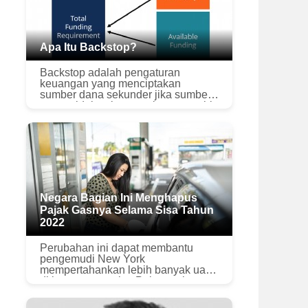
Apa Itu Backstop?
Backstop adalah pengaturan
keuangan yang menciptakan
sumber dana sekunder jika sumber
utama tidak cukup untuk memenuhi
kebutuhan saat ini. Ini juga dapat
dianggap sebagai polis asuransi
yang menutupi ...
Negara Bagian Ini Menghapus
Pajak Gasnya Selama Sisa Tahun
2022
Perubahan ini dapat membantu
pengemudi New York
mempertahankan lebih banyak uang
di kantong mereka. Poin penting
Beberapa negara bagian AS telah
memutuskan untuk mengurangi atau