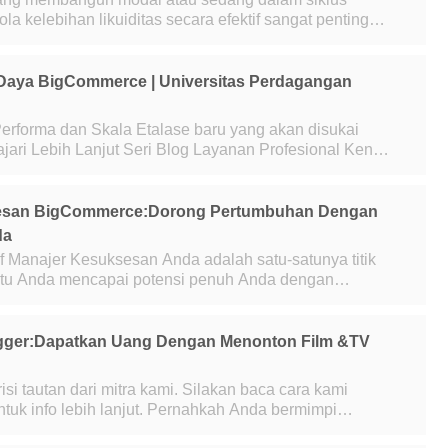
a kelebihan likuiditas secara efektif sangat penting
rategi pengelolaan kas. Banyak solusi te
Daya BigCommerce | Universitas Perdagangan
la Etalase baru yang akan disukai
ana mereka mendukung kesuks
esan BigCommerce:Dorong Pertumbuhan Dengan
da
itik
tu Anda mencapai potensi penuh Anda dengan
i advokat internal yang sangat memahami semua
Tagger:Dapatkan Uang Dengan Menonton Film &TV
risi tautan dari mitra kami. Silakan baca cara kami
h lanjut. Pernahkah Anda bermimpi
uk menonton acara dan film favorit And