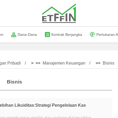
am
Dana-Dana
Kontrak Berjangka
Pertukaran A
an Pribadi
> >>
Manajemen Keuangan
>>
Bisnis
Bisnis
bihan Likuiditas:Strategi Pengelolaan Kas
dang membangun modal atau sedang dalam siklus