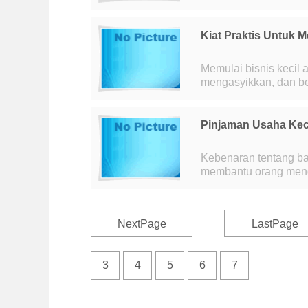
sangat cepat:pembaya
Kiat Praktis Untuk M
Memulai bisnis kecil
mengasyikkan, dan ber
operasional, hingga 
Pinjaman Usaha Kec
Kebenaran tentang ban
membantu orang meng
memasuki jalur pekerj
NextPage
LastPage
3
4
5
6
7