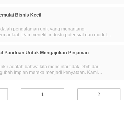
ran instan. Saat bisnis semakin memindahkan
emulai Bisnis Kecil
 adalah pengalaman unik yang menantang,
manfaat. Dari meneliti industri potensial dan model
menggali jauh ke dalam opsi pembiayaan, banyak
il:Panduan Untuk Mengajukan Pinjaman
kir adalah bahwa kita mencintai tidak lebih dari
ubah impian mereka menjadi kenyataan. Kami
aan ini untuk membantu orang lain mencapai tuju
1
2