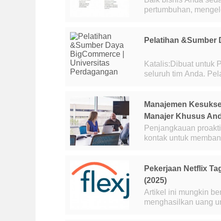
pertumbuhan, mengelol
untuk keberhasilan st
Pelatihan &Sumber 
Katalis:Dibuat untuk Performa dan Ska
seluruh tim Anda. Pelajari Lebih Lanjut Seri Blog Layanan Profesional Kenali
tim kami dan bagaim
Manajemen Kesuks
Manajer Khusus An
Penjangkauan proaktif Manajer Kesuksesan Anda adalah satu-satunya t
kontak untuk memban
BigCommerce. Sebaga
Pekerjaan Netflix 
(2025)
Artikel ini mungkin be
menghasilkan uang untuk info lebi
mendapat bayaran unt