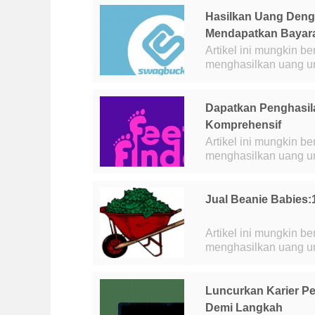
Hasilkan Uang Den
Mendapatkan Bayaran
Artikel ini mungkin be
menghasilkan uang untuk info lebih
membaca email selama
Dapatkan Penghasil
Komprehensif
Artikel ini mungkin be
menghasilkan uang untuk info lebih lanj
Jual Beanie Babies:
Artikel ini mungkin be
menghasilkan uang untuk info lebih l
memandu Anda menem
Luncurkan Karier P
Demi Langkah