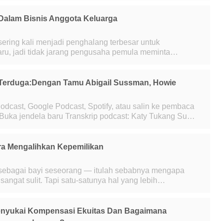
 Dalam Bisnis Anggota Keluarga
ering kali menjadi penghalang terbesar untuk
aru, jadi tidak jarang pengusaha pemula meminta
bantuan keluarga dan teman mereka. Jika Anda didekati dengan permi
Terduga:Dengan Tamu Abigail Sussman, Howie
odcast, Google Podcast, Spotify, atau salin ke pembaca
anak-anak dan acara TV Sera
ra Mengalihkan Kepemilikan
i sebagai bayi seseorang — itulah sebabnya mengapa
angat sulit. Tapi satu-satunya hal yang lebih
 membuat rencana suksesi adalah melakukann
enyukai Kompensasi Ekuitas Dan Bagaimana