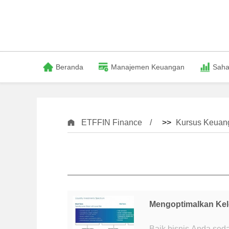
Beranda
Manajemen Keuangan
Sah
ETFFIN Finance
>>
Kursus Keuang
Mengoptimalkan Kele
Baik bisnis Anda se