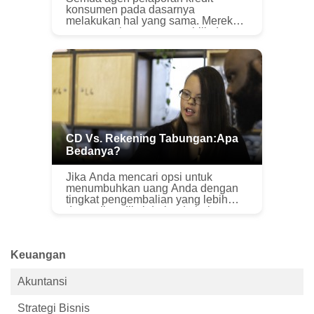
konsumen pada dasarnya
melakukan hal yang sama. Mereka
menggunakan catatan publik dan
sumber lain untuk menghasilkan
laporan kredit dan skor untuk Anda
sehingga pemberi pin...
CD Vs. Rekening Tabungan:Apa
Bedanya?
Jika Anda mencari opsi untuk
menumbuhkan uang Anda dengan
tingkat pengembalian yang lebih
dapat diprediksi daripada beberapa
opsi investasi lainnya, rekening
tabungan atau sertifikat deposito
mungkin ...
Keuangan
Akuntansi
Strategi Bisnis