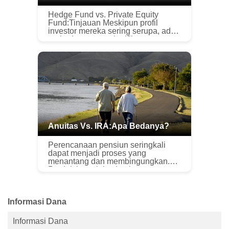
Hedge Fund vs. Private Equity
Fund:Tinjauan Meskipun profil
investor mereka sering serupa, ada
perbedaan yang signifikan antara
tujuan dan jenis investasi yang
dicari oleh dana lindung nilai dan
dan...
Anuitas Vs. IRA:Apa Bedanya?
Perencanaan pensiun seringkali
dapat menjadi proses yang
menantang dan membingungkan.
Produk kompleks dan jargon
keuangan membuat apa yang
seharusnya menjadi usaha
sederhana tampak benar-benar
Informasi Dana
berliku...
Informasi Dana