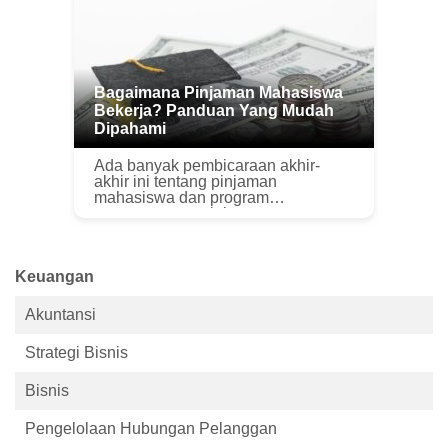
berwenang, memotong orang
tenga...
Bagaimana Pinjaman Mahasiswa
Bekerja? Panduan Yang Mudah
Dipahami
Ada banyak pembicaraan akhir-
akhir ini tentang pinjaman
mahasiswa dan program
pengampunan pinjaman
mahasiswa. Untuk lebih jelasnya, ini
sama sekali bukan artikel politik.
Namun, apa pun tindakan yang ...
Keuangan
Akuntansi
Strategi Bisnis
Bisnis
Pengelolaan Hubungan Pelanggan