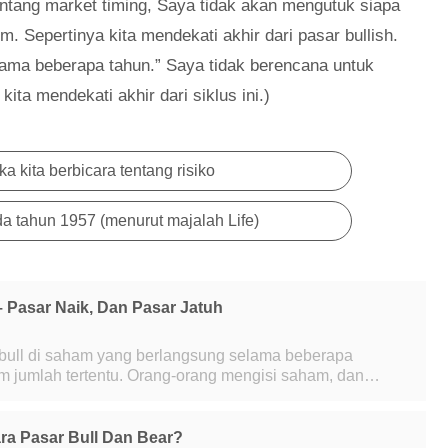
tang market timing, Saya tidak akan mengutuk siapa
Hm. Sepertinya kita mendekati akhir dari pasar bullish.
ma beberapa tahun.” Saya tidak berencana untuk
kita mendekati akhir dari siklus ini.)
ka kita berbicara tentang risiko
da tahun 1957 (menurut majalah Life)
– Pasar Naik, Dan Pasar Jatuh
r bull di saham yang berlangsung selama beberapa
m jumlah tertentu. Orang-orang mengisi saham, dan
uk apa yang mereka harapkan akan menjadi n
ra Pasar Bull Dan Bear?