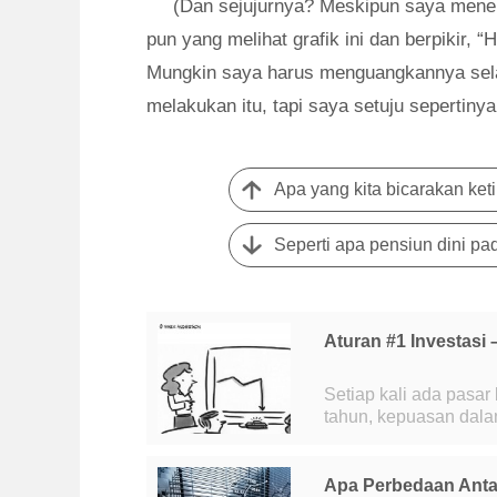
(Dan sejujurnya? Meskipun saya menen
pun yang melihat grafik ini dan berpikir, “
Mungkin saya harus menguangkannya sela
melakukan itu, tapi saya setuju sepertinya 
Apa yang kita bicarakan keti
Seperti apa pensiun dini pa
Aturan #1 Investasi 
Setiap kali ada pasa
tahun, kepuasan dala
menetap kembali unt
Apa Perbedaan Anta