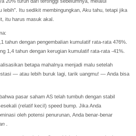
nya 20% turun dari tertinggi sebelumnya, melalui
lebih”. Itu sedikit membingungkan, Aku tahu, tetapi jika
t, itu harus masuk akal.
ma:
9,1 tahun dengan pengembalian kumulatif rata-rata 476%.
ng 1,4 tahun dengan kerugian kumulatif rata-rata -41%.
lisasikan betapa mahalnya menjadi malu setelah
estasi — atau lebih buruk lagi, tarik uangmu! — Anda bisa
 bahwa pasar saham AS telah tumbuh dengan stabil
sekali (relatif kecil) speed bump. Jika Anda
minasi oleh potensi penurunan, Anda benar-benar
gan
.