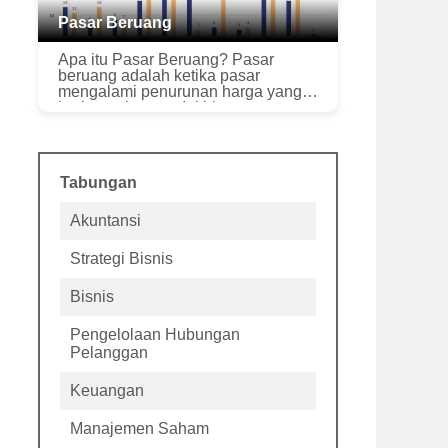
Pasar Beruang
Apa itu Pasar Beruang? Pasar
beruang adalah ketika pasar
mengalami penurunan harga yang
berkepanjangan. Ini biasanya
menggambarkan suatu kondisi di
mana harga sekuritas turun 20%
atau lebih dari ter...
Tabungan
Akuntansi
Strategi Bisnis
Bisnis
Pengelolaan Hubungan
Pelanggan
Keuangan
Manajemen Saham