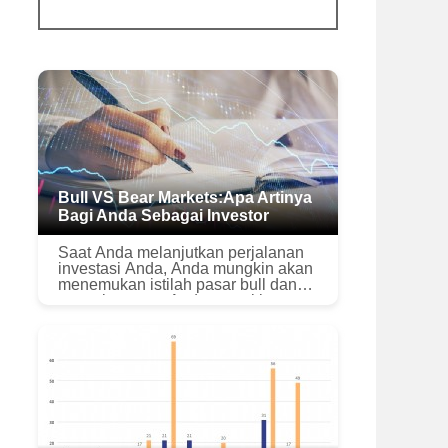
Bull VS Bear Markets:Apa Artinya
Bagi Anda Sebagai Investor
Saat Anda melanjutkan perjalanan
investasi Anda, Anda mungkin akan
menemukan istilah pasar bull dan
pasar beruang. Anda mungkin
bertanya-tanya apa itu pasar bull vs
bear? Meskipun nama keduanya
mung...