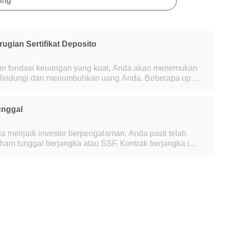
ing
gian Sertifikat Deposito
 fondasi keuangan yang kuat, Anda akan menemukan
elindungi dan menumbuhkan uang Anda. Beberapa opsi
ng lain, dan sertifikat deposito adalah
unggal
a menjadi investor berpengalaman, Anda pasti telah
ham tunggal berjangka atau SSF. Kontrak berjangka ini
, tetapi memiliki sejarah yang sed