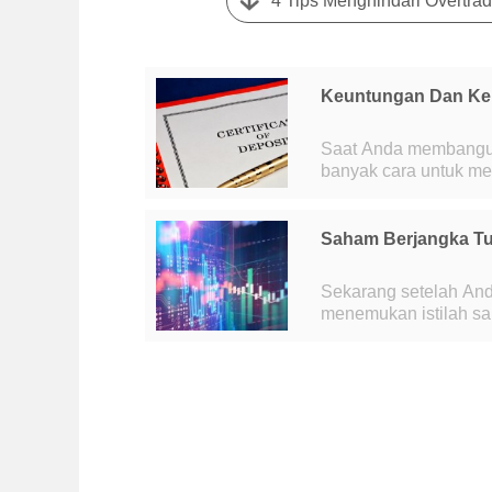
4 Tips Menghindari Overtrad
Keuntungan Dan Keru
Saat Anda membangun
banyak cara untuk m
lebih baik daripada ya
Saham Berjangka T
Sekarang setelah And
menemukan istilah sa
tidak sepenuhnya baru