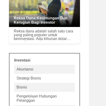
Reksa Dana:Keuntungan Dan
Kerugian Bagi Investor
Reksa dana adalah salah satu cara
yang paling populer untuk
berinvestasi. Ada triliunan dolar
yang diinvestasikan dalam reksa
dana di seluruh dunia, ditawarkan
oleh manajer aset terkenal seperti
Black...
Investasi
Akuntansi
Strategi Bisnis
Bisnis
Pengelolaan Hubungan
Pelanggan