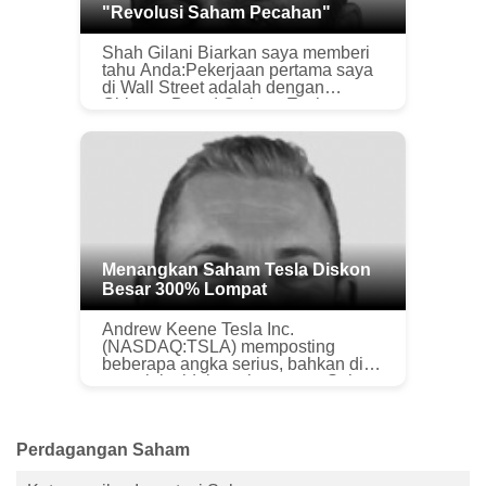
"Revolusi Saham Pecahan"
Shah Gilani Biarkan saya memberi
tahu Anda:Pekerjaan pertama saya
di Wall Street adalah dengan
Chicago Board Options Exchange
(CBOE) pada awal 1980-an - tepat
sebelum dimulainya Great Bull
Market. ...
Menangkan Saham Tesla Diskon
Besar 300% Lompat
Andrew Keene Tesla Inc.
(NASDAQ:TSLA) memposting
beberapa angka serius, bahkan di
tengah ketidakpastian pasar. Saham
mencapai level tertinggi sepanjang
masa pada hari Senin. Ini
memperpanjang ken...
Perdagangan Saham