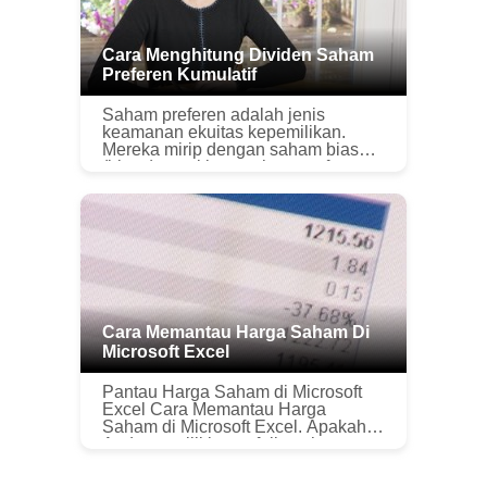
Cara Menghitung Dividen Saham
Preferen Kumulatif
Saham preferen adalah jenis
keamanan ekuitas kepemilikan.
Mereka mirip dengan saham biasa
(biasa), meskipun saham preferen
biasanya tidak memiliki hak suara
dalam rapat pemegang saham.
Berbeda dengan ...
Cara Memantau Harga Saham Di
Microsoft Excel
Pantau Harga Saham di Microsoft
Excel Cara Memantau Harga
Saham di Microsoft Excel. Apakah
Anda memiliki portofolio saham
yang besar atau memiliki beberapa
saham, memantau kinerja investasi