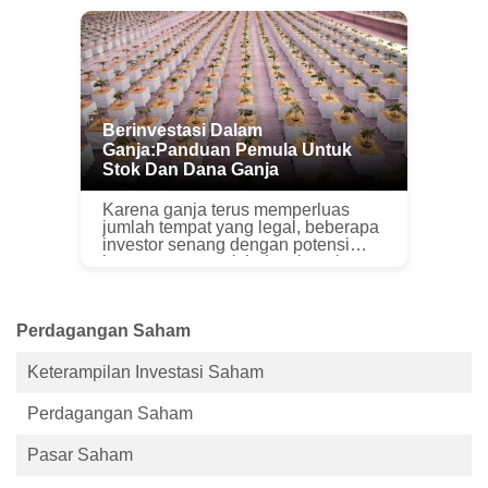
Untuk mencapai hasil yang
diinginkan untuk mencapai tujuan,
san...
Berinvestasi Dalam
Ganja:Panduan Pemula Untuk
Stok Dan Dana Ganja
Karena ganja terus memperluas
jumlah tempat yang legal, beberapa
investor senang dengan potensi
keuntungan untuk industri ganja.
Total penjualan ganja legal
diperkirakan akan tumbuh 16 persen
per tahu...
Perdagangan Saham
Keterampilan Investasi Saham
Perdagangan Saham
Pasar Saham