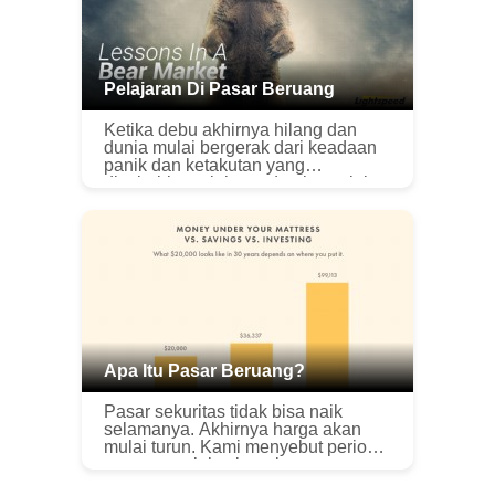
Pelajaran Di Pasar Beruang
Ketika debu akhirnya hilang dan
dunia mulai bergerak dari keadaan
panik dan ketakutan yang
disebabkan oleh pandemi saat ini,
sejarawan pasar akan melihat
kembali pada 11 Maret, 2020,
sebagai salah sat...
Apa Itu Pasar Beruang?
Pasar sekuritas tidak bisa naik
selamanya. Akhirnya harga akan
mulai turun. Kami menyebut periode
penurunan ini sebagai pasar
beruang. Ini bukan akhir dunia bagi